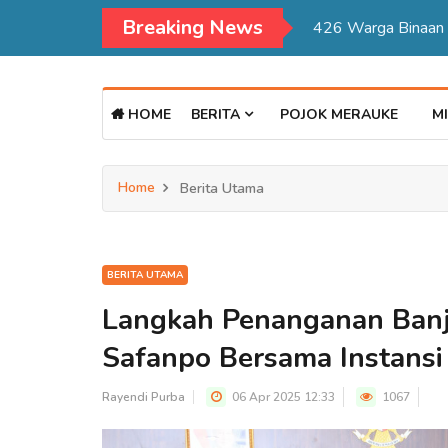
Breaking News
Kadisdukcapil Mer
HOME
BERITA
POJOK MERAUKE
MI
Home
Berita Utama
BERITA UTAMA
Langkah Penanganan Banj
Safanpo Bersama Instansi
Rayendi Purba
06 Apr 2025 12:33
1067