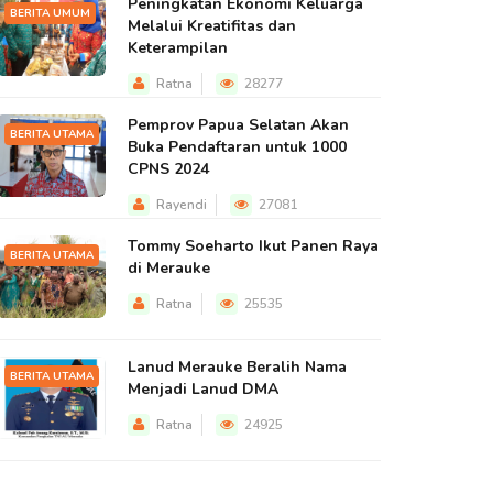
Peningkatan Ekonomi Keluarga
BERITA UMUM
Melalui Kreatifitas dan
Keterampilan
Ratna
28277
Pemprov Papua Selatan Akan
BERITA UTAMA
Buka Pendaftaran untuk 1000
CPNS 2024
Rayendi
27081
Tommy Soeharto Ikut Panen Raya
BERITA UTAMA
di Merauke
Ratna
25535
Lanud Merauke Beralih Nama
BERITA UTAMA
Menjadi Lanud DMA
Ratna
24925