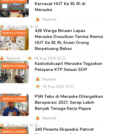
BERITA UTAMA
Karnaval HUT Ke 81 RI di
Merauke
Rayendi
06 Aug 2026 15:34
426 Warga Binaan Lapas
BERITA UTAMA
Merauke Diusulkan Terima Remisi
HUT Ke 81 RI, Enam Orang
Berpeluang Bebas
Rayendi
06 Aug 2026 15:23
Kadisdukcapil Merauke Tegaskan
BERITA UTAMA
Pelayana KTP Sesuai SOP
Rayendi
06 Aug 2026 15:21
PSN Tebu di Merauke Ditargetkan
BERITA UTAMA
Beroperasi 2027, Serap Lebih
Banyak Tenaga Kerja Papua
Rayendi
06 Aug 2026 15:16
240 Peserta Ekspedisi Patriot
BERITA UTAMA