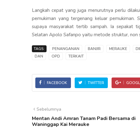
Langkah cepat yang juga menurutnya perlu dilaku
pemukiman yang tergenang keluar pemukiman. Se
supaya masyarakat tertib sampah. Ia sepakat ti
Selatan Apolo Safanpo yaitu metode struktur, non
TAGS:
PENANGANAN
BANJIR
MERAUKE
D
DAN
OPD
TERKAIT
FACEBOOK
TWITTER
GOOGL
Sebelumnya
Mentan Andi Amran Tanam Padi Bersama di
Waninggap Kai Merauke