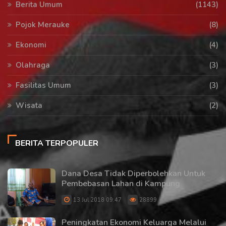
Berita Umum
(1143)
Pojok Merauke
(8)
Ekonomi
(4)
Olahraga
(3)
Fasilitas Umum
(3)
Wisata
(2)
BERITA TERPOPULER
Dana Desa Tidak Diperbolehkan Untuk
Pembebasan Lahan di Kampung
13 Jul 2018 09:47
28899
Peningkatan Ekonomi Keluarga Melalui