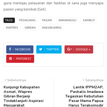
guna meninjau pelayanan dan fasilitas di sana juga menyapa
pasien yang berobat.(Get)
TAGS:
PEDAGANG
PASAR
WAMANGGU
SAMBUT
WAPRES
GIBRAN
RAKABUMING
FACEBOOK
TWITTER
GOOGLE +
PINTEREST
Sebelumnya
Selanjutnya
Kunjungi Kabupaten
Lantik IPPM2AP,
Asmat, Wapres
Paskalis Imadawa
Gibran Berjanji
Tegaskan Kebutuhan
Tindaklanjuti Aspirasi
Pasar Mama Papua
Masyarakat
Harus Terakomodir