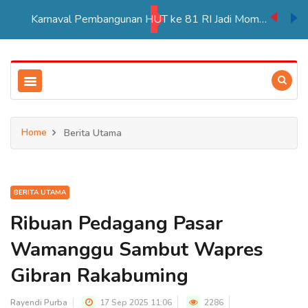
Karnaval Pembangunan HUT ke 81 RI Jadi Momentum Perkuat Persatuan di Merauke
Home
Berita Utama
BERITA UTAMA
Ribuan Pedagang Pasar
Wamanggu Sambut Wapres
Gibran Rakabuming
Rayendi Purba
17 Sep 2025 11:06
2286