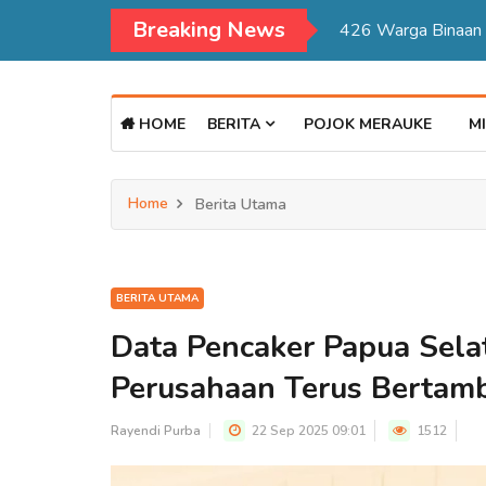
Breaking News
Kadisdukcapil Mer
HOME
BERITA
POJOK MERAUKE
MI
Home
Berita Utama
BERITA UTAMA
Data Pencaker Papua Sela
Perusahaan Terus Bertam
Rayendi Purba
22 Sep 2025 09:01
1512