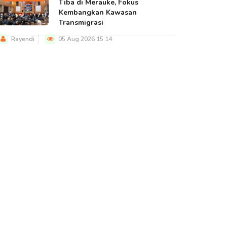
Tiba di Merauke, Fokus
Kembangkan Kawasan
Transmigrasi
Rayendi
05 Aug 2026 15:14
BERITA UTAMA
BERITA UTAMA
BERITA U
abidhumas Polda
Fauzun Nihayah Ajak
Pemerint
apua Perkuat
Semua Pihak Terus
Bakal Se
inergi dengan
Meningkatkan…
Beasiswa
iskominfo…
Mahasis