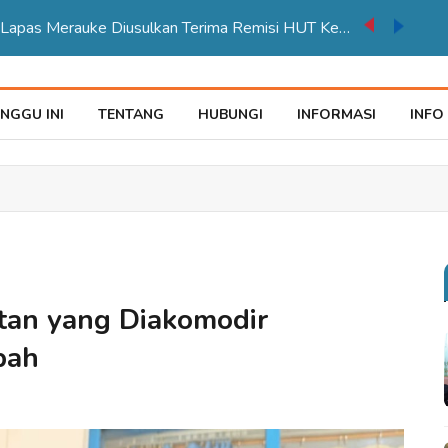
auke Tegaskan Pelayana KTP Sesuai SOP
NGGU INI
TENTANG
HUBUNGI
INFORMASI
INFO
tan yang Diakomodir
bah