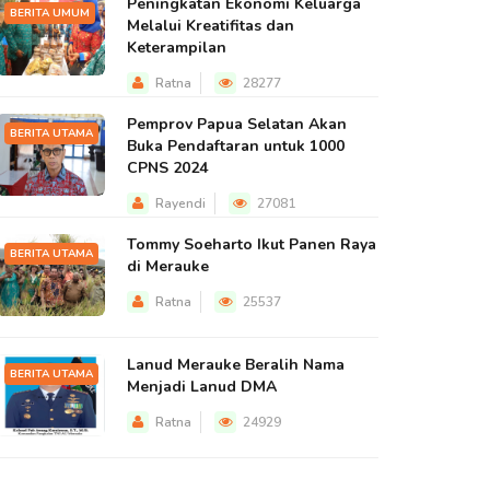
Peningkatan Ekonomi Keluarga
BERITA UMUM
Melalui Kreatifitas dan
Keterampilan
Ratna
28277
Pemprov Papua Selatan Akan
BERITA UTAMA
Buka Pendaftaran untuk 1000
CPNS 2024
Rayendi
27081
Tommy Soeharto Ikut Panen Raya
BERITA UTAMA
di Merauke
Ratna
25537
Lanud Merauke Beralih Nama
BERITA UTAMA
Menjadi Lanud DMA
Ratna
24929