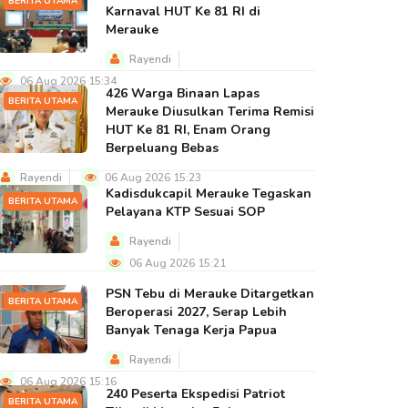
BERITA UTAMA
Karnaval HUT Ke 81 RI di
Merauke
Rayendi
06 Aug 2026 15:34
426 Warga Binaan Lapas
BERITA UTAMA
Merauke Diusulkan Terima Remisi
HUT Ke 81 RI, Enam Orang
Berpeluang Bebas
Rayendi
06 Aug 2026 15:23
Kadisdukcapil Merauke Tegaskan
BERITA UTAMA
Pelayana KTP Sesuai SOP
Rayendi
06 Aug 2026 15:21
PSN Tebu di Merauke Ditargetkan
BERITA UTAMA
Beroperasi 2027, Serap Lebih
Banyak Tenaga Kerja Papua
Rayendi
06 Aug 2026 15:16
240 Peserta Ekspedisi Patriot
BERITA UTAMA