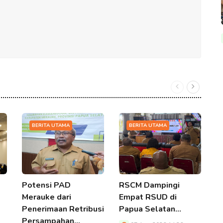
BERITA UTAMA
BERITA UTAMA
Potensi PAD
RSCM Dampingi
K
Merauke dari
Empat RSUD di
P
Penerimaan Retribusi
Papua Selatan…
S
Persampahan…
D