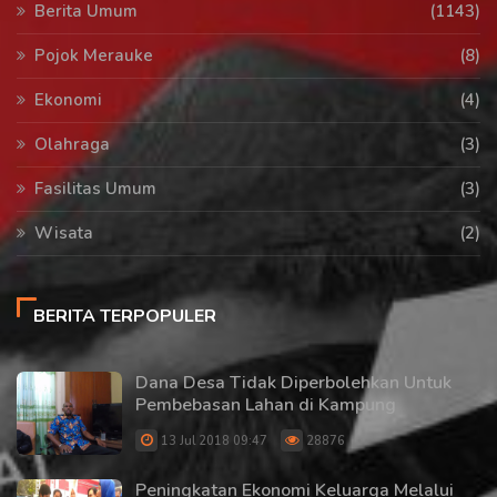
Berita Umum
(1143)
Pojok Merauke
(8)
Ekonomi
(4)
Olahraga
(3)
Fasilitas Umum
(3)
Wisata
(2)
BERITA TERPOPULER
Dana Desa Tidak Diperbolehkan Untuk
Pembebasan Lahan di Kampung
13 Jul 2018 09:47
28876
Peningkatan Ekonomi Keluarga Melalui