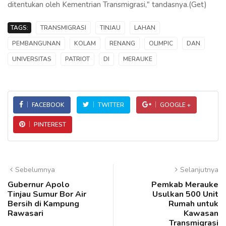
ditentukan oleh Kementrian Transmigrasi," tandasnya.(Get)
TAGS:
TRANSMIGRASI
TINJAU
LAHAN
PEMBANGUNAN
KOLAM
RENANG
OLIMPIC
DAN
UNIVERSITAS
PATRIOT
DI
MERAUKE
FACEBOOK
TWITTER
GOOGLE +
PINTEREST
Sebelumnya
Selanjutnya
Gubernur Apolo
Pemkab Merauke
Tinjau Sumur Bor Air
Usulkan 500 Unit
Bersih di Kampung
Rumah untuk
Rawasari
Kawasan
Transmigrasi