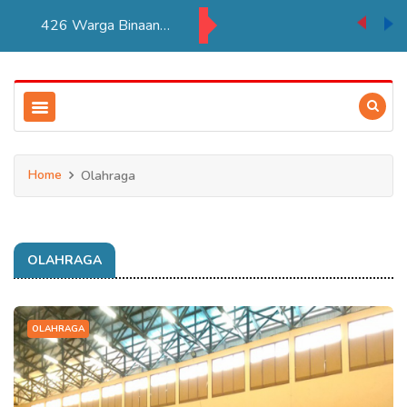
Kadisdukcapil Merauke Tegaskan Pelayana KTP Sesuai SOP
Home
Olahraga
OLAHRAGA
OLAHRAGA