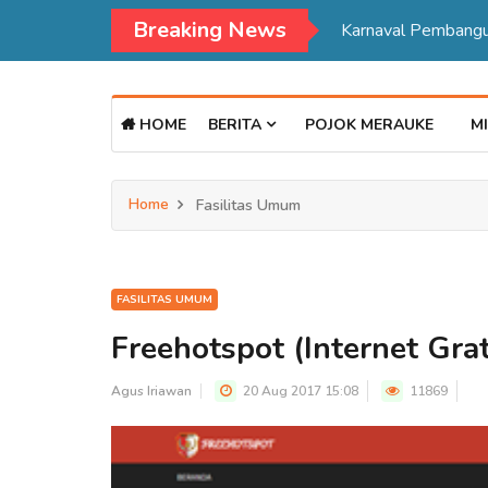
Breaking News
HOME
BERITA
POJOK MERAUKE
MI
Home
Fasilitas Umum
FASILITAS UMUM
Freehotspot (Internet Gra
Agus Iriawan
20 Aug 2017 15:08
11869