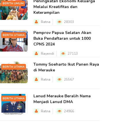
Peningkatan Ekonomi Keluarga
BERITA UMUM
Melalui Kreatifitas dan
Keterampilan
Ratna
28303
Pemprov Papua Selatan Akan
BERITA UTAMA
Buka Pendaftaran untuk 1000
CPNS 2024
Rayendi
27113
Tommy Soeharto Ikut Panen Raya
BERITA UTAMA
di Merauke
Ratna
25567
Lanud Merauke Beralih Nama
BERITA UTAMA
Menjadi Lanud DMA
Ratna
24966