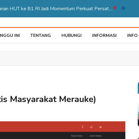
Karnaval Pembangunan HUT ke 81 RI Jadi Momentum Perkuat Persatuan di Merauke
NGGU INI
TENTANG
HUBUNGI
INFORMASI
INFO
tis Masyarakat Merauke)