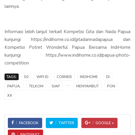
lainnya.
Informasi lebih lanjut terkait Kompetisi Gita dan Nada Papua
kunjungi https://indihome.co.id/gitadannadapapua dan
Kompetisi Potret Wonderful Papua Bersama IndiHome
kunjungi https://www.indihome.co.id/papua-photo-
competition
TAGS:
50
WIFI.ID
CORNER
INDIHOME
DI
PAPUA,
TELKOM
SIAP
MENYAMBUT
PON
XX
FACEBOOK
TWITTER
GOOGLE +
PINTEREST