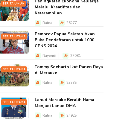
Peningkatan Ekonomi Keluarga
BERITA UMUM
Melalui Kreatifitas dan
Keterampilan
Ratna
28277
Pemprov Papua Selatan Akan
BERITA UTAMA
Buka Pendaftaran untuk 1000
CPNS 2024
Rayendi
27081
Tommy Soeharto Ikut Panen Raya
BERITA UTAMA
di Merauke
Ratna
25535
Lanud Merauke Beralih Nama
BERITA UTAMA
Menjadi Lanud DMA
Ratna
24925