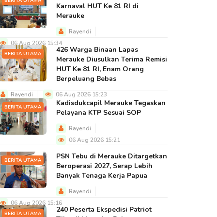
BERITA UTAMA
Karnaval HUT Ke 81 RI di
Merauke
Rayendi
06 Aug 2026 15:34
426 Warga Binaan Lapas
BERITA UTAMA
Merauke Diusulkan Terima Remisi
HUT Ke 81 RI, Enam Orang
Berpeluang Bebas
Rayendi
06 Aug 2026 15:23
Kadisdukcapil Merauke Tegaskan
BERITA UTAMA
Pelayana KTP Sesuai SOP
Rayendi
06 Aug 2026 15:21
PSN Tebu di Merauke Ditargetkan
BERITA UTAMA
Beroperasi 2027, Serap Lebih
Banyak Tenaga Kerja Papua
Rayendi
06 Aug 2026 15:16
240 Peserta Ekspedisi Patriot
BERITA UTAMA