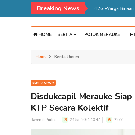
Breaking News
Kadisdukcapil Mer
HOME
BERITA
POJOK MERAUKE
MI
Home
Berita Umum
BERITA UMUM
Disdukcapil Merauke Sia
KTP Secara Kolektif
Rayendi Purba
24 Jun 2021 10:47
2277