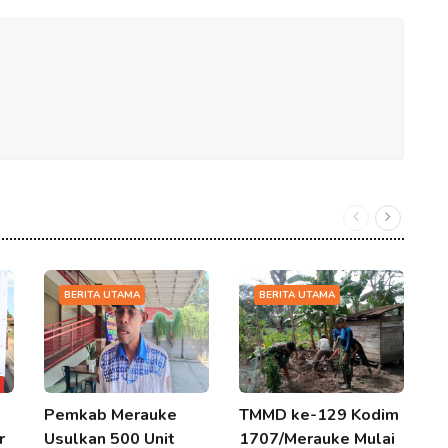
BERITA UTAMA
BERITA UTAMA
Pemkab Merauke
TMMD ke-129 Kodim
1
r
Usulkan 500 Unit
1707/Merauke Mulai
T