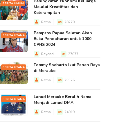
Peningkatan Ekonomi Keluarga
BERITA UMUM
Melalui Kreatifitas dan
Keterampilan
Ratna
28270
Pemprov Papua Selatan Akan
BERITA UTAMA
Buka Pendaftaran untuk 1000
CPNS 2024
Rayendi
27077
Tommy Soeharto Ikut Panen Raya
BERITA UTAMA
di Merauke
Ratna
25526
Lanud Merauke Beralih Nama
BERITA UTAMA
Menjadi Lanud DMA
Ratna
24919