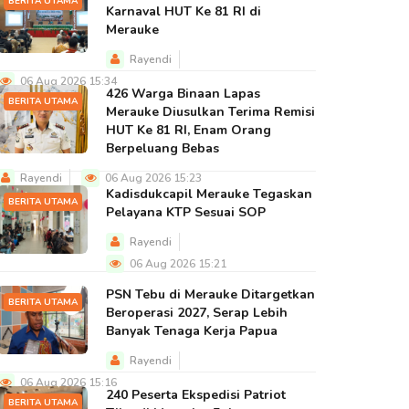
BERITA UTAMA
Karnaval HUT Ke 81 RI di
Merauke
Rayendi
06 Aug 2026 15:34
426 Warga Binaan Lapas
BERITA UTAMA
Merauke Diusulkan Terima Remisi
HUT Ke 81 RI, Enam Orang
Berpeluang Bebas
Rayendi
06 Aug 2026 15:23
Kadisdukcapil Merauke Tegaskan
BERITA UTAMA
Pelayana KTP Sesuai SOP
Rayendi
06 Aug 2026 15:21
PSN Tebu di Merauke Ditargetkan
BERITA UTAMA
Beroperasi 2027, Serap Lebih
Banyak Tenaga Kerja Papua
Rayendi
06 Aug 2026 15:16
240 Peserta Ekspedisi Patriot
BERITA UTAMA