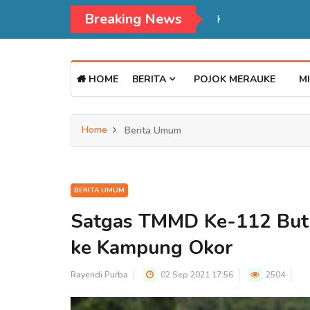
Breaking News
Kadisdukcapil Mer
HOME
BERITA
POJOK MERAUKE
MI
Home
Berita Umum
BERITA UMUM
Satgas TMMD Ke-112 But
ke Kampung Okor
Rayendi Purba
02 Sep 2021 17:56
2504