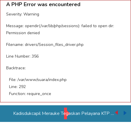
A PHP Error was encountered
Severity: Warning
Message: opendir(/var/lib/php/sessions): failed to open dir:
Permission denied
Filename: drivers/Session_files_driver.php
Line Number: 356
Backtrace:
File: /var/www/suara/index.php
Line: 292
Function: require_once
PSN Tebu di Merauke Ditargetkan Beroperasi 2027, Serap Lebih Banyak Tenaga Kerja Papua