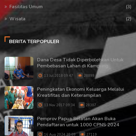
Fasilitas Umum
(3)
Wisata
(2)
BERITA TERPOPULER
Dana Desa Tidak Diperbolehkan Untuk
Pembebasan Lahan di Kampung
13 Jul 2018 09:47
28899
Peningkatan Ekonomi Keluarga Melalui
Kreatifitas dan Keterampilan
13 Nov 2017 09:34
28307
Pemprov Papua Selatan Akan Buka
Pendaftaran untuk 1000 CPNS 2024
16 Aug 2024 20:09
27119