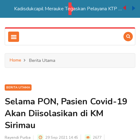
Kadisdukcapil Merauke Tegaskan Pelayana KTP Sesuai SOP
Home
Berita Utama
BERITA UTAMA
Selama PON, Pasien Covid-19
Akan Diisolasikan di KM
Sirimau
Rayendi Purba
29 Sep 2021 14:45
2677