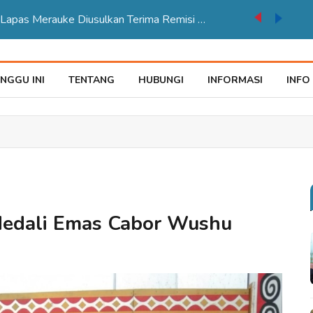
auke Tegaskan Pelayana KTP Sesuai SOP
NGGU INI
TENTANG
HUBUNGI
INFORMASI
INFO
 Medali Emas Cabor Wushu