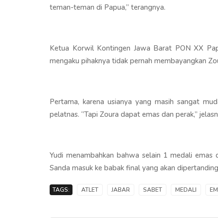
teman-teman di Papua,’’ terangnya.
Ketua Korwil Kontingen Jawa Barat PON XX Papua
mengaku pihaknya tidak pernah membayangkan Zo
Pertama, karena usianya yang masih sangat muda
pelatnas. ‘’Tapi Zoura dapat emas dan perak,’’ jela
Yudi menambahkan bahwa selain 1 medali emas dan
Sanda masuk ke babak final yang akan dipertandin
TAGS:
ATLET
JABAR
SABET
MEDALI
EM