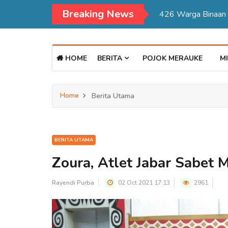
Breaking News
Kadisdukcapil Mer
HOME
BERITA
POJOK MERAUKE
MI
Home
Berita Utama
BERITA UTAMA
Zoura, Atlet Jabar Sabet
Rayendi Purba
02 Oct 2021 17:13
2961