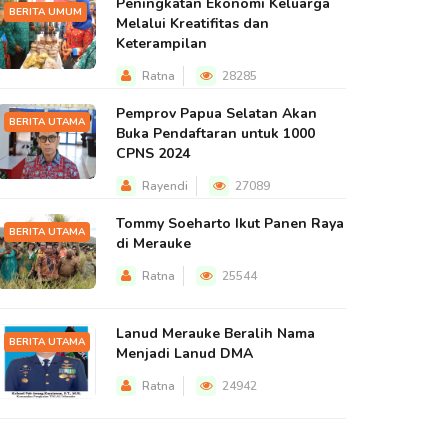
Peningkatan Ekonomi Keluarga
BERITA UMUM
Melalui Kreatifitas dan
Keterampilan
Ratna
28285
Pemprov Papua Selatan Akan
BERITA UTAMA
Buka Pendaftaran untuk 1000
CPNS 2024
Rayendi
27089
Tommy Soeharto Ikut Panen Raya
BERITA UTAMA
di Merauke
Ratna
25544
Lanud Merauke Beralih Nama
BERITA UTAMA
Menjadi Lanud DMA
Ratna
24942