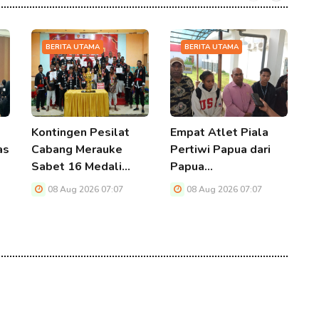
BERITA UTAMA
BERITA UTAMA
Kontingen Pesilat
Empat Atlet Piala
D
as
Cabang Merauke
Pertiwi Papua dari
M
Sabet 16 Medali…
Papua…
P
A
08 Aug 2026 07:07
08 Aug 2026 07:07