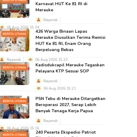
BERITA UTAMA
Karnaval HUT Ke 81 RI di
Merauke
Rayendi
06 Aug 2026 15:34
426 Warga Binaan Lapas
BERITA UTAMA
Merauke Diusulkan Terima Remisi
HUT Ke 81 RI, Enam Orang
Berpeluang Bebas
Rayendi
06 Aug 2026 15:23
Kadisdukcapil Merauke Tegaskan
BERITA UTAMA
Pelayana KTP Sesuai SOP
Rayendi
06 Aug 2026 15:21
PSN Tebu di Merauke Ditargetkan
BERITA UTAMA
Beroperasi 2027, Serap Lebih
Banyak Tenaga Kerja Papua
Rayendi
06 Aug 2026 15:16
240 Peserta Ekspedisi Patriot
BERITA UTAMA