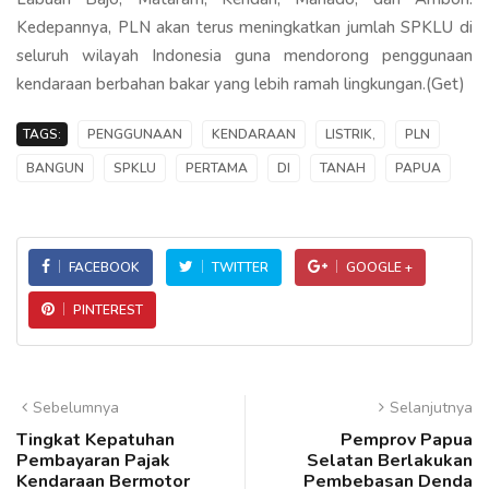
Kedepannya, PLN akan terus meningkatkan jumlah SPKLU di
seluruh wilayah Indonesia guna mendorong penggunaan
kendaraan berbahan bakar yang lebih ramah lingkungan.(Get)
TAGS:
PENGGUNAAN
KENDARAAN
LISTRIK,
PLN
BANGUN
SPKLU
PERTAMA
DI
TANAH
PAPUA
FACEBOOK
TWITTER
GOOGLE +
PINTEREST
Sebelumnya
Selanjutnya
Tingkat Kepatuhan
Pemprov Papua
Pembayaran Pajak
Selatan Berlakukan
Kendaraan Bermotor
Pembebasan Denda