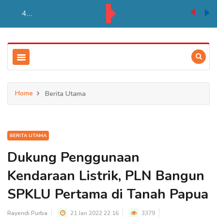
Kadisdukcapil Merauke Tegaskan Pelayana KTP Sesuai SOP
Home
Berita Utama
BERITA UTAMA
Dukung Penggunaan
Kendaraan Listrik, PLN Bangun
SPKLU Pertama di Tanah Papua
Rayendi Purba
21 Jan 2022 22:16
3379