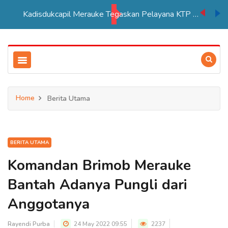
Kadisdukcapil Merauke Tegaskan Pelayana KTP Sesuai SOP
Home
Berita Utama
BERITA UTAMA
Komandan Brimob Merauke
Bantah Adanya Pungli dari
Anggotanya
Rayendi Purba
24 May 2022 09:55
2237