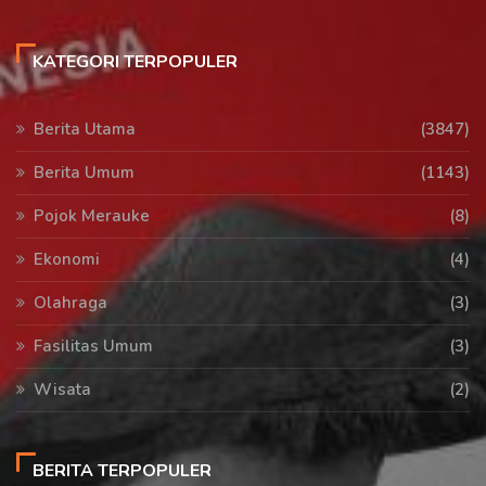
KATEGORI TERPOPULER
Berita Utama
(3847)
Berita Umum
(1143)
Pojok Merauke
(8)
Ekonomi
(4)
Olahraga
(3)
Fasilitas Umum
(3)
Wisata
(2)
BERITA TERPOPULER