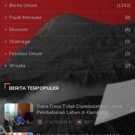
Berita Umum
(1143)
Pojok Merauke
(8)
Ekonomi
(4)
Olahraga
(3)
Fasilitas Umum
(3)
Wisata
(2)
BERITA TERPOPULER
Dana Desa Tidak Diperbolehkan Untuk
Pembebasan Lahan di Kampung
13 Jul 2018 09:47
28877