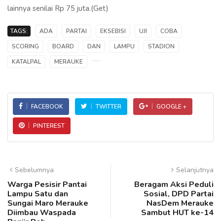
lainnya senilai Rp 75 juta.(Get)
TAGS:
ADA
PARTAI
EKSEBISI
UJI
COBA
SCORING
BOARD
DAN
LAMPU
STADION
KATALPAL
MERAUKE
FACEBOOK
TWITTER
GOOGLE +
PINTEREST
Sebelumnya
Selanjutnya
Warga Pesisir Pantai
Beragam Aksi Peduli
Lampu Satu dan
Sosial, DPD Partai
Sungai Maro Merauke
NasDem Merauke
Diimbau Waspada
Sambut HUT ke-14