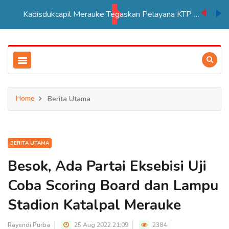
Kadisdukcapil Merauke Tegaskan Pelayana KTP Sesuai SOP
Home
Berita Utama
BERITA UTAMA
Besok, Ada Partai Eksebisi Uji
Coba Scoring Board dan Lampu
Stadion Katalpal Merauke
Rayendi Purba
25 Aug 2022 21:09
2384