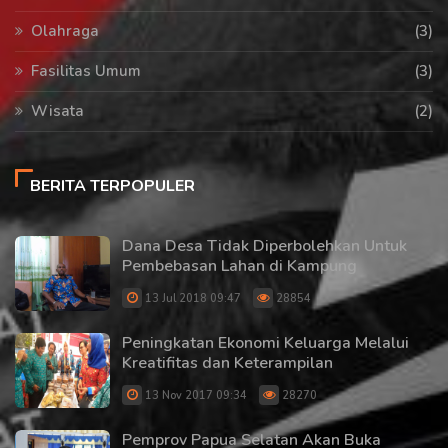
Olahraga
(3)
Fasilitas Umum
(3)
Wisata
(2)
BERITA TERPOPULER
Dana Desa Tidak Diperbolehkan Untuk
Pembebasan Lahan di Kampung
13 Jul 2018 09:47
28854
Peningkatan Ekonomi Keluarga Melalui
Kreatifitas dan Keterampilan
13 Nov 2017 09:34
28270
Pemprov Papua Selatan Akan Buka