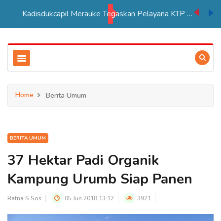
Kadisdukcapil Merauke Tegaskan Pelayana KTP Sesuai SOP
Home
Berita Umum
BERITA UMUM
37 Hektar Padi Organik
Kampung Urumb Siap Panen
Ratna S.Sos
05 Jun 2018 13:12
3921