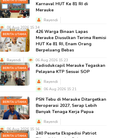
BERITA UTAMA
Karnaval HUT Ke 81 RI di
Merauke
Rayendi
06 Aug 2026 15:34
426 Warga Binaan Lapas
BERITA UTAMA
Merauke Diusulkan Terima Remisi
HUT Ke 81 RI, Enam Orang
Berpeluang Bebas
Rayendi
06 Aug 2026 15:23
Kadisdukcapil Merauke Tegaskan
BERITA UTAMA
Pelayana KTP Sesuai SOP
Rayendi
06 Aug 2026 15:21
PSN Tebu di Merauke Ditargetkan
BERITA UTAMA
Beroperasi 2027, Serap Lebih
Banyak Tenaga Kerja Papua
Rayendi
06 Aug 2026 15:16
240 Peserta Ekspedisi Patriot
BERITA UTAMA