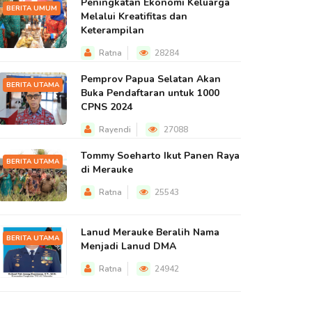
Peningkatan Ekonomi Keluarga
BERITA UMUM
Melalui Kreatifitas dan
Keterampilan
Ratna
28284
Pemprov Papua Selatan Akan
BERITA UTAMA
Buka Pendaftaran untuk 1000
CPNS 2024
Rayendi
27088
Tommy Soeharto Ikut Panen Raya
BERITA UTAMA
di Merauke
Ratna
25543
Lanud Merauke Beralih Nama
BERITA UTAMA
Menjadi Lanud DMA
Ratna
24942