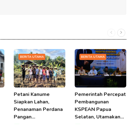
BERITA UTAMA
BERITA UTAMA
Petani Kanume
Pemerintah Percepat
B
Siapkan Lahan,
Pembangunan
S
Penanaman Perdana
KSPEAN Papua
P
Pangan…
Selatan, Utamakan…
08 Aug 2026 04:19
08 Aug 2026 04:19