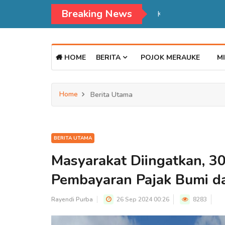
Breaking News
Kadisdukcapil Mer
HOME
BERITA
POJOK MERAUKE
MI
Home
Berita Utama
BERITA UTAMA
Masyarakat Diingatkan, 3
Pembayaran Pajak Bumi d
Rayendi Purba
26 Sep 2024 00:26
8283