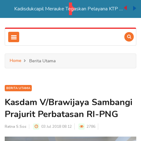
Kadisdukcapil Merauke Tegaskan Pelayana KTP Sesuai SOP
Home
Berita Utama
BERITA UTAMA
Kasdam V/Brawijaya Sambangi
Prajurit Perbatasan RI-PNG
Ratna S.Sos
03 Jul 2018 08:12
2786