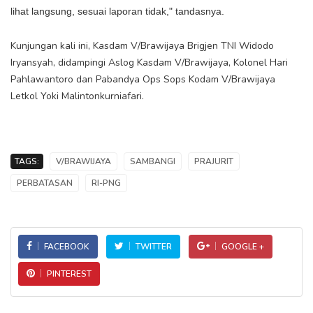
lihat langsung, sesuai laporan tidak," tandasnya.
Kunjungan kali ini, Kasdam V/Brawijaya Brigjen TNI Widodo
Iryansyah, didampingi Aslog Kasdam V/Brawijaya, Kolonel Hari
Pahlawantoro dan Pabandya Ops Sops Kodam V/Brawijaya
Letkol Yoki Malintonkurniafari.
TAGS:
V/BRAWIJAYA
SAMBANGI
PRAJURIT
PERBATASAN
RI-PNG
FACEBOOK
TWITTER
GOOGLE +
PINTEREST