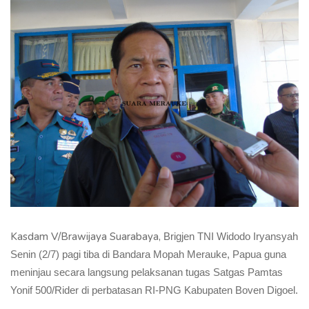
Kasdam V/Brawijaya Suarabaya,
Brigjen TNI Widodo Iryansyah
Senin (2/7) pagi tiba di Bandara Mopah Merauke, Papua guna
meninjau secara langsung pelaksanan tugas Satgas Pamtas
Yonif 500/Rider di perbatasan RI-PNG Kabupaten Boven Digoel.