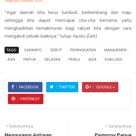
Angkutan Lebaran 2025
"Agar daerah kita terus tumbuh, berkembang dan maju
sehingga kita dapat mencapai cita-cita bersama yaitu
menghadirkan kemakmuran bagi rakyat kita dengan cara
mengabdi sebaik-baiknya," tutup Apolo.(Get)
TAGS:
SAFANPO
SEBUT
PENINGKATAN
MANAJEMEN
ASN
PAPUA
SELATAN
PERLU
ADA
EVALUASI
FACEBOOK
TWITTER
GOOGLE +
PINTEREST
Sebelumnya
Selanjutnya
Mengurangi Antrean
Pemprov Papua