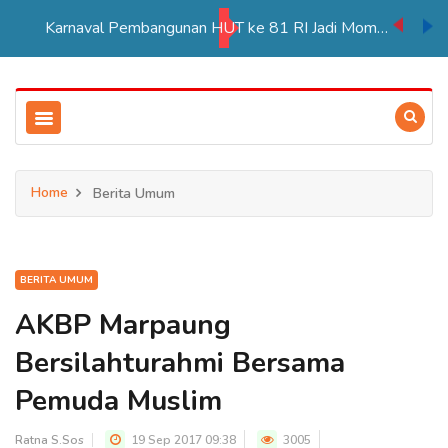
Karnaval Pembangunan HUT ke 81 RI Jadi Momentum Perkuat Persatuan di Merauke
Home
Berita Umum
BERITA UMUM
AKBP Marpaung
Bersilahturahmi Bersama
Pemuda Muslim
Ratna S.Sos
19 Sep 2017 09:38
3005