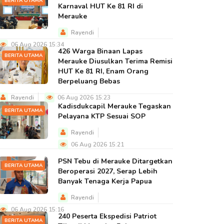
BERITA UTAMA
Karnaval HUT Ke 81 RI di
Merauke
Rayendi
06 Aug 2026 15:34
426 Warga Binaan Lapas
BERITA UTAMA
Merauke Diusulkan Terima Remisi
HUT Ke 81 RI, Enam Orang
Berpeluang Bebas
Rayendi
06 Aug 2026 15:23
Kadisdukcapil Merauke Tegaskan
BERITA UTAMA
Pelayana KTP Sesuai SOP
Rayendi
06 Aug 2026 15:21
PSN Tebu di Merauke Ditargetkan
BERITA UTAMA
Beroperasi 2027, Serap Lebih
Banyak Tenaga Kerja Papua
Rayendi
06 Aug 2026 15:16
240 Peserta Ekspedisi Patriot
BERITA UTAMA