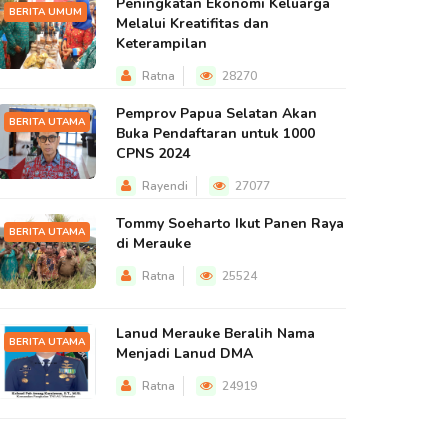
Peningkatan Ekonomi Keluarga
BERITA UMUM
Melalui Kreatifitas dan
Keterampilan
Ratna
28270
Pemprov Papua Selatan Akan
BERITA UTAMA
Buka Pendaftaran untuk 1000
CPNS 2024
Rayendi
27077
Tommy Soeharto Ikut Panen Raya
BERITA UTAMA
di Merauke
Ratna
25524
Lanud Merauke Beralih Nama
BERITA UTAMA
Menjadi Lanud DMA
Ratna
24919