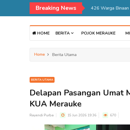
Breaking News
Kadisdukcapil Mer
HOME
BERITA
POJOK MERAUKE
MI
Home
Berita Utama
BERITA UTAMA
Delapan Pasangan Umat Mu
KUA Merauke
Rayendi Purba
15 Jun 2026 19:36
670