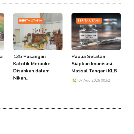
BERITA UTAMA
BERITA UTAMA
ua
135 Pasangan
Papua Selatan
U
Katolik Merauke
Siapkan Imunisasi
M
Disahkan dalam
Massal Tangani KLB
K
Nikah…
07 Aug 2026 00:52
07 Aug 2026 00:52