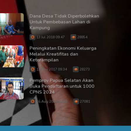
Dana Desa Tidak Diperbolehkan
Untuk Pembebasan Lahan di
Kampung
13 Jul 2018 09:47
28854
Peningkatan Ekonomi Keluarga
Melalui Kreatifitas dan
Keterampilan
13 Nov 2017 09:34
28273
Pemprov Papua Selatan Akan
Buka Pendaftaran untuk 1000
CPNS 2024
16 Aug 2024 20:09
27081