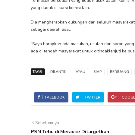
Termasuk persoalan yang tidak masuk dalam komisi VI 
yang duduk di kursi komisi lain.
Dia mengharapkan dukungan dari seluruh masyarakat
sebagai daerah asal.
"Saya harapkan ada masukan, usulan dan saran yang
ada di tengah masyarakat untuk ditindaklanjuti ke pus
TAGS:
DILANTIK,
AYAU
SIAP
BERJUANG
FACEBOOK
TWITTER
GOOGL
Sebelumnya
PSN Tebu di Merauke Ditargetkan