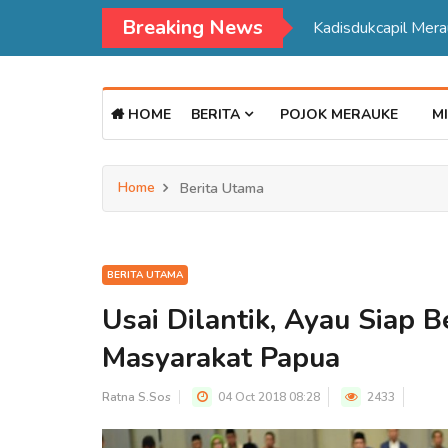
Breaking News
Kadisdukcapil Mer
HOME
BERITA
POJOK MERAUKE
MI
Home
Berita Utama
BERITA UTAMA
Usai Dilantik, Ayau Siap 
Masyarakat Papua
Ratna S.Sos
04 Oct 2018 08:28
2433