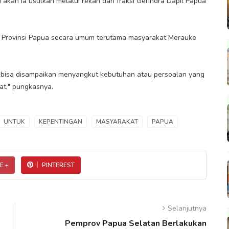
akan ia usulkan melalui rekan dari fraksi Gerindra Dapil Papua
 Provinsi Papua secara umum terutama masyarakat Merauke
 bisa disampaikan menyangkut kebutuhan atau persoalan yang
at," pungkasnya.
UNTUK
KEPENTINGAN
MASYARAKAT
PAPUA
E +
PINTEREST
Selanjutnya
Pemprov Papua Selatan Berlakukan