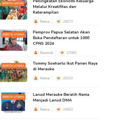
Peningkatan Ekonomi Keluarga
BERITA UMUM
Melalui Kreatifitas dan
Keterampilan
Ratna
28273
Pemprov Papua Selatan Akan
BERITA UTAMA
Buka Pendaftaran untuk 1000
CPNS 2024
Rayendi
27081
Tommy Soeharto Ikut Panen Raya
BERITA UTAMA
di Merauke
Ratna
25533
Lanud Merauke Beralih Nama
BERITA UTAMA
Menjadi Lanud DMA
Ratna
24923