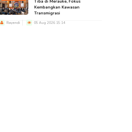
Tiba di Merauke, Fokus
Kembangkan Kawasan
Transmigrasi
Rayendi
05 Aug 2026 15:14
BERITA UTAMA
BERITA UTAMA
BERITA U