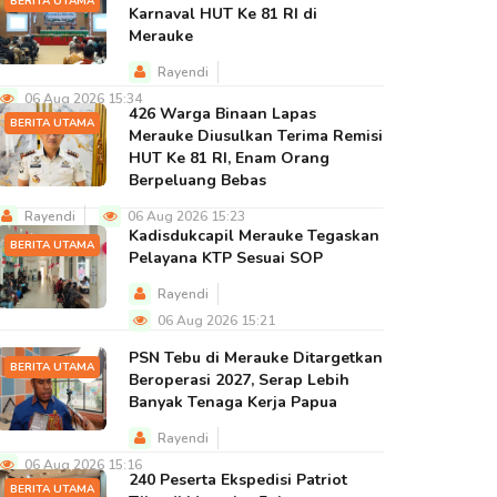
BERITA UTAMA
Karnaval HUT Ke 81 RI di
Merauke
Rayendi
06 Aug 2026 15:34
426 Warga Binaan Lapas
BERITA UTAMA
Merauke Diusulkan Terima Remisi
HUT Ke 81 RI, Enam Orang
Berpeluang Bebas
Rayendi
06 Aug 2026 15:23
Kadisdukcapil Merauke Tegaskan
BERITA UTAMA
Pelayana KTP Sesuai SOP
Rayendi
06 Aug 2026 15:21
PSN Tebu di Merauke Ditargetkan
BERITA UTAMA
Beroperasi 2027, Serap Lebih
Banyak Tenaga Kerja Papua
Rayendi
06 Aug 2026 15:16
240 Peserta Ekspedisi Patriot
BERITA UTAMA