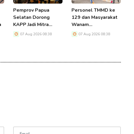
Pemprov Papua
Personel TMMD ke
R
n
Selatan Dorong
129 dan Masyarakat
E
a
KAPP Jadi Mitra…
Wanam…
P
07 Aug 2026 08:38
07 Aug 2026 08:38