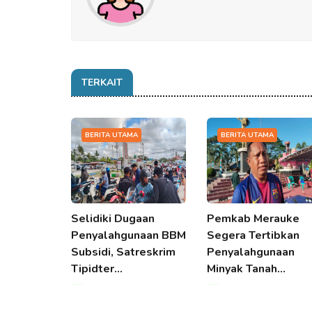
TERKAIT
BERITA UTAMA
BERITA UTAMA
Selidiki Dugaan
Pemkab Merauke
Penyalahgunaan BBM
Segera Tertibkan
Subsidi, Satreskrim
Penyalahgunaan
Tipidter…
Minyak Tanah…
09 Aug 2026 18:19
09 Aug 2026 18:19