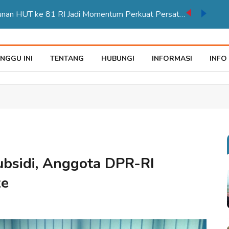
Karnaval Pembangunan HUT ke 81 RI Jadi Momentum Perkuat Persatuan di Merauke
NGGU INI
TENTANG
HUBUNGI
INFORMASI
INFO
bsidi, Anggota DPR-RI
ke