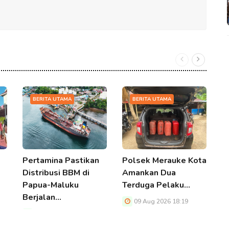
BERITA UTAMA
BERITA UTAMA
Pertamina Pastikan
Polsek Merauke Kota
P
Distribusi BBM di
Amankan Dua
N
Papua-Maluku
Terduga Pelaku…
P
Berjalan…
B
09 Aug 2026 18:19
09 Aug 2026 18:19