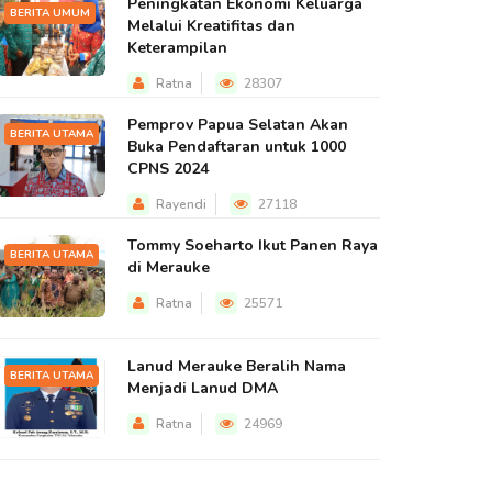
Peningkatan Ekonomi Keluarga
BERITA UMUM
Melalui Kreatifitas dan
Keterampilan
Ratna
28307
Pemprov Papua Selatan Akan
BERITA UTAMA
Buka Pendaftaran untuk 1000
CPNS 2024
Rayendi
27118
Tommy Soeharto Ikut Panen Raya
BERITA UTAMA
di Merauke
Ratna
25571
Lanud Merauke Beralih Nama
BERITA UTAMA
Menjadi Lanud DMA
Ratna
24969