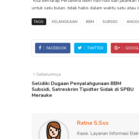
"Kita berharap Pertamina lebih hati-hati dan jalank
untuk satu bulan, tidak habis dalam waktu satu atau 
TAGS:
KELANGKAAN
BBM
SUBSIDI,
ANGG
FACEBOOK
TWITTER
GOOGL
Sebelumnya
Selidiki Dugaan Penyalahgunaan BBM
Subsidi, Satreskrim Tipidter Sidak di SPBU
Merauke
Ratna S.Sos
Kasie. Layanan Informasi Elek