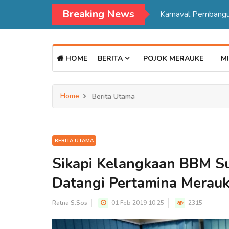
Breaking News
HOME
BERITA
POJOK MERAUKE
MI
Home
Berita Utama
BERITA UTAMA
Sikapi Kelangkaan BBM Su
Datangi Pertamina Merau
Ratna S.Sos
01 Feb 2019 10:25
2315