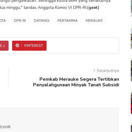
an fungsi pengawasan. Sehingga kutoa BBM yang seharusnya
dua minggu," tandas Anggota Komisi VI DPR-RI.
(geet)
OTA
DPR-RI
DATANGI
PERTAMINA
MERAUKE
E +
PINTEREST
Selanjutnya
Pemkab Merauke Segera Tertibkan
Penyalahgunaan Minyak Tanah Subsidi
tronik