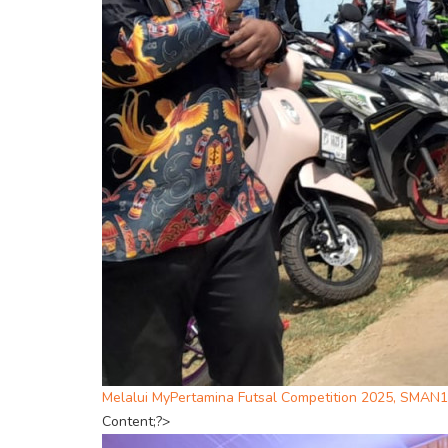
Melalui MyPertamina Futsal Competition 2025, SMAN
Content;?>