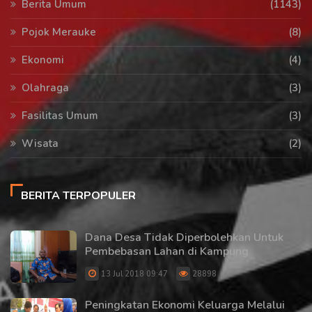
Berita Umum
(1143)
Pojok Merauke
(8)
Ekonomi
(4)
Olahraga
(3)
Fasilitas Umum
(3)
Wisata
(2)
BERITA TERPOPULER
Dana Desa Tidak Diperbolehkan Untuk
Pembebasan Lahan di Kampung
13 Jul 2018 09:47
28898
Peningkatan Ekonomi Keluarga Melalui