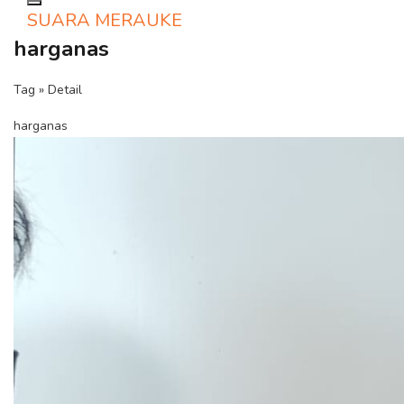
Toggle navigation
SUARA MERAUKE
harganas
Tag » Detail
harganas