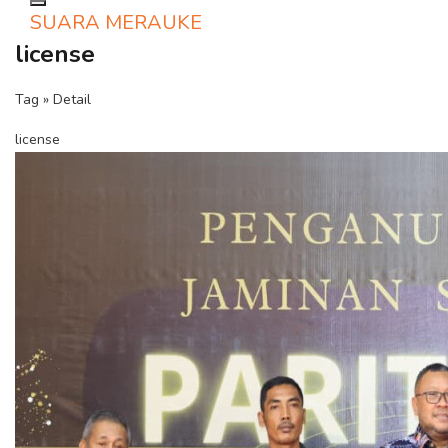
Toggle navigation
SUARA MERAUKE
license
Tag » Detail
license