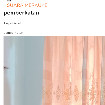
Toggle navigation
SUARA MERAUKE
pemberkatan
Tag » Detail
pemberkatan