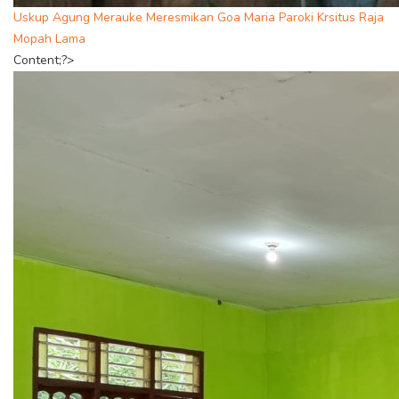
Uskup Agung Merauke Meresmikan Goa Maria Paroki Krsitus Raja
Mopah Lama
Content;?>