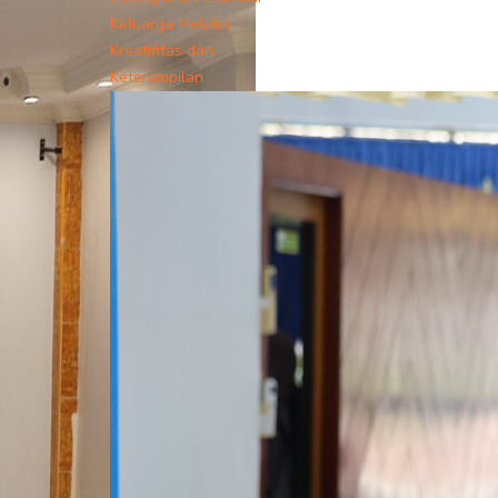
Keluarga Melalui
Kreatifitas dan
Keterampilan