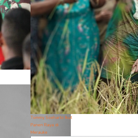
Tommy Soeharto Ikut
Panen Raya di
Merauke