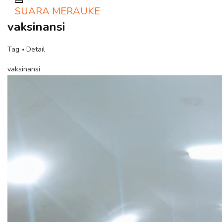
Toggle navigation
SUARA MERAUKE
vaksinansi
Tag » Detail
vaksinansi