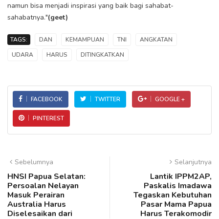
namun bisa menjadi inspirasi yang baik bagi sahabat-
sahabatnya."
(geet)
TAGS:
DAN
KEMAMPUAN
TNI
ANGKATAN
UDARA
HARUS
DITINGKATKAN
FACEBOOK
TWITTER
GOOGLE +
PINTEREST
Sebelumnya
Selanjutnya
HNSI Papua Selatan:
Lantik IPPM2AP,
Persoalan Nelayan
Paskalis Imadawa
Masuk Perairan
Tegaskan Kebutuhan
Australia Harus
Pasar Mama Papua
Diselesaikan dari
Harus Terakomodir