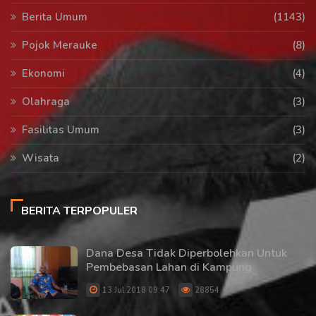
Berita Umum
(1143)
Pojok Merauke
(8)
Ekonomi
(4)
Olahraga
(3)
Fasilitas Umum
(3)
Wisata
(2)
BERITA TERPOPULER
Dana Desa Tidak Diperbolehkan Untuk
Pembebasan Lahan di Kampung
13 Jul 2018 09:47
28854