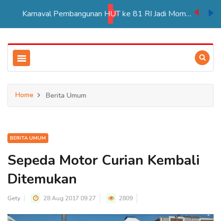
Karnaval Pembangunan HUT ke 81 RI Jadi Momentum Perkuat Persatuan di Merauke
Home
Berita Umum
BERITA UMUM
Sepeda Motor Curian Kembali
Ditemukan
Gety
28 Aug 2017 09:27
2809