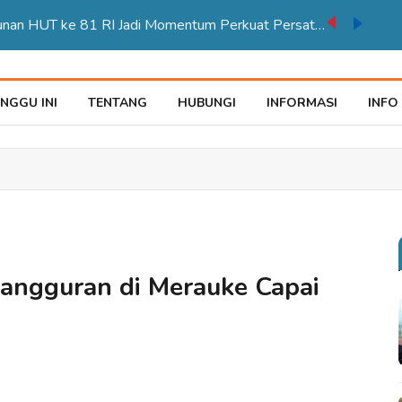
Karnaval Pembangunan HUT ke 81 RI Jadi Momentum Perkuat Persatuan di Merauke
NGGU INI
TENTANG
HUBUNGI
INFORMASI
INFO
angguran di Merauke Capai