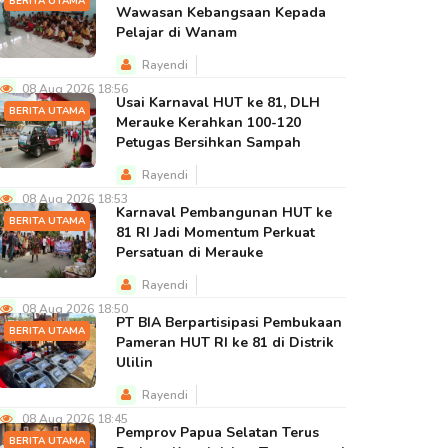
BERITA UTAMA
Wawasan Kebangsaan Kepada
Pelajar di Wanam
Rayendi
08 Aug 2026 18:56
Usai Karnaval HUT ke 81, DLH
BERITA UTAMA
Merauke Kerahkan 100-120
Petugas Bersihkan Sampah
Rayendi
08 Aug 2026 18:53
Karnaval Pembangunan HUT ke
BERITA UTAMA
81 RI Jadi Momentum Perkuat
Persatuan di Merauke
Rayendi
08 Aug 2026 18:50
PT BIA Berpartisipasi Pembukaan
BERITA UTAMA
Pameran HUT RI ke 81 di Distrik
Ulilin
Rayendi
08 Aug 2026 18:45
Pemprov Papua Selatan Terus
BERITA UTAMA