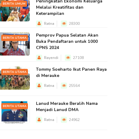
Peningkatan Ekonomi Keluarga
BERITA UMUM
Melalui Kreatifitas dan
Keterampilan
Ratna
28300
Pemprov Papua Selatan Akan
BERITA UTAMA
Buka Pendaftaran untuk 1000
CPNS 2024
Rayendi
27108
Tommy Soeharto Ikut Panen Raya
BERITA UTAMA
di Merauke
Ratna
25564
Lanud Merauke Beralih Nama
BERITA UTAMA
Menjadi Lanud DMA
Ratna
24962