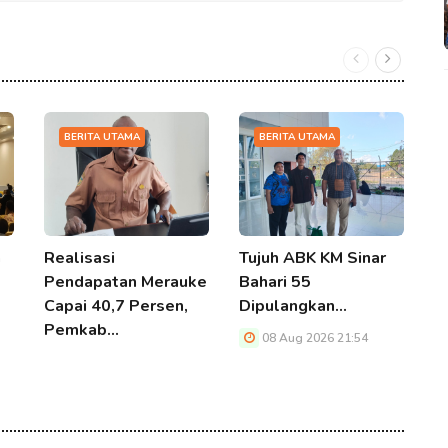
BERITA UTAMA
BERITA UTAMA
a
Realisasi
Tujuh ABK KM Sinar
I
Pendapatan Merauke
Bahari 55
P
Capai 40,7 Persen,
Dipulangkan…
B
Pemkab…
08 Aug 2026 21:54
08 Aug 2026 21:54