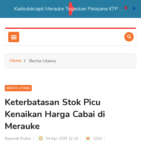
Kadisdukcapil Merauke Tegaskan Pelayana KTP Sesuai SOP
Home
Berita Utama
BERITA UTAMA
Keterbatasan Stok Picu
Kenaikan Harga Cabai di
Merauke
Rayendi Purba
04 Apr 2025 12:19
1236