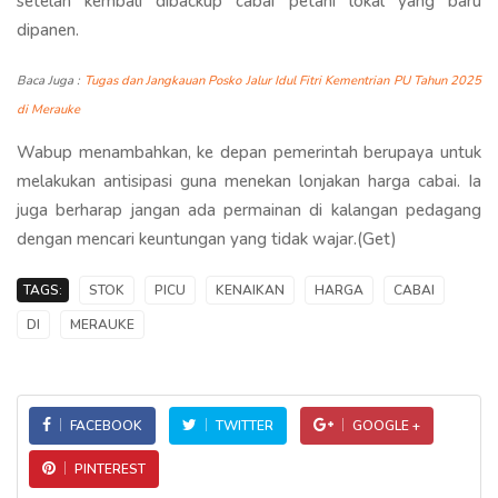
setelah kembali dibackup cabai petani lokal yang baru
dipanen.
Baca Juga :
Tugas dan Jangkauan Posko Jalur Idul Fitri Kementrian PU Tahun 2025
di Merauke
Wabup menambahkan, ke depan pemerintah berupaya untuk
melakukan antisipasi guna menekan lonjakan harga cabai. Ia
juga berharap jangan ada permainan di kalangan pedagang
dengan mencari keuntungan yang tidak wajar.(Get)
TAGS:
STOK
PICU
KENAIKAN
HARGA
CABAI
DI
MERAUKE
FACEBOOK
TWITTER
GOOGLE +
PINTEREST