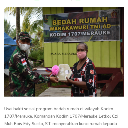
Usai bakti sosial program bedah rumah di wilayah Kodim
1707/Merauke, Komandan Kodim 1707/Merauke Letkol Czi
Muh Rois Edy Susilo, S.T. menyerahkan kunci rumah kepada