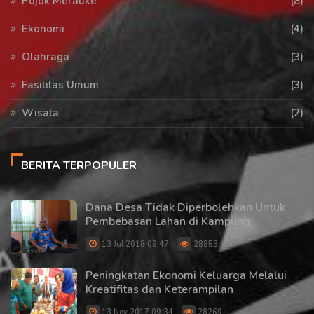
Pojok Merauke
(8)
Ekonomi
(4)
Olahraga
(3)
Fasilitas Umum
(3)
Wisata
(2)
BERITA TERPOPULER
Dana Desa Tidak Diperbolehkan Untuk
Pembebasan Lahan di Kampung
13 Jul 2018 09:47
28853
Peningkatan Ekonomi Keluarga Melalui
Kreatifitas dan Keterampilan
13 Nov 2017 09:34
28269