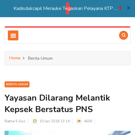
Kadisdukcapil Merauke Tegaskan Pelayana KTP Sesuai SOP
Home
Berita Umum
BERITA UMUM
Yayasan Dilarang Melantik
Kepsek Berstatus PNS
Ratna S.Sos
10 Jan 2018 13:14
4600