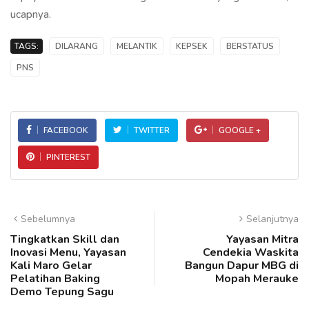
ucapnya.
TAGS:
DILARANG
MELANTIK
KEPSEK
BERSTATUS
PNS
FACEBOOK
TWITTER
GOOGLE +
PINTEREST
Sebelumnya
Selanjutnya
Tingkatkan Skill dan
Yayasan Mitra
Inovasi Menu, Yayasan
Cendekia Waskita
Kali Maro Gelar
Bangun Dapur MBG di
Pelatihan Baking
Mopah Merauke
Demo Tepung Sagu