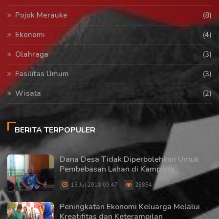
Pojok Merauke
(8)
Ekonomi
(4)
Olahraga
(3)
Fasilitas Umum
(3)
Wisata
(2)
BERITA TERPOPULER
Dana Desa Tidak Diperbolehkan Untuk
Pembebasan Lahan di Kampung
13 Jul 2018 09:47
28854
Peningkatan Ekonomi Keluarga Melalui
Kreatifitas dan Keterampilan