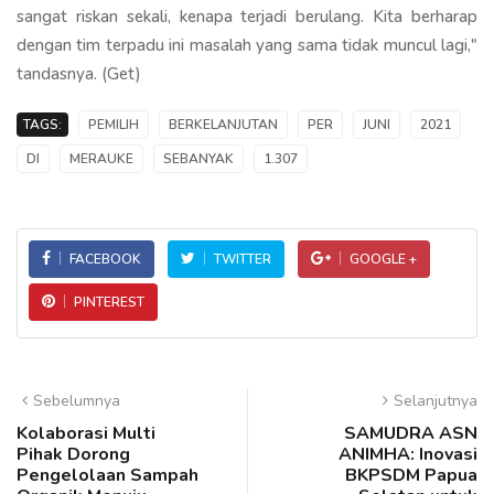
sangat riskan sekali, kenapa terjadi berulang. Kita berharap
dengan tim terpadu ini masalah yang sama tidak muncul lagi,"
tandasnya. (Get)
TAGS:
PEMILIH
BERKELANJUTAN
PER
JUNI
2021
DI
MERAUKE
SEBANYAK
1.307
FACEBOOK
TWITTER
GOOGLE +
PINTEREST
Sebelumnya
Selanjutnya
Kolaborasi Multi
SAMUDRA ASN
Pihak Dorong
ANIMHA: Inovasi
Pengelolaan Sampah
BKPSDM Papua