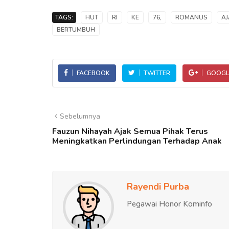
TAGS:
HUT
RI
KE
76,
ROMANUS
AJ
BERTUMBUH
FACEBOOK
TWITTER
GOOGL
Sebelumnya
Fauzun Nihayah Ajak Semua Pihak Terus
Meningkatkan Perlindungan Terhadap Anak
Rayendi Purba
Pegawai Honor Kominfo