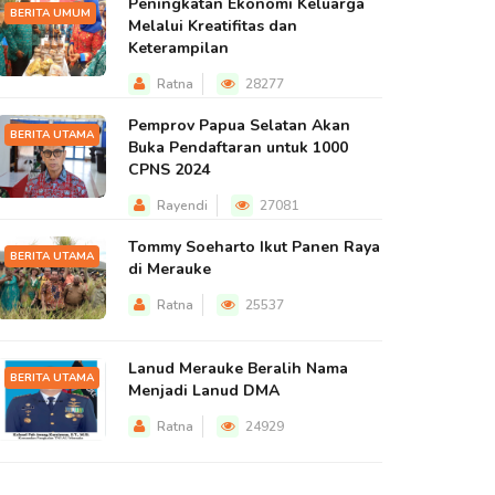
Peningkatan Ekonomi Keluarga
BERITA UMUM
Melalui Kreatifitas dan
Keterampilan
Ratna
28277
Pemprov Papua Selatan Akan
BERITA UTAMA
Buka Pendaftaran untuk 1000
CPNS 2024
Rayendi
27081
Tommy Soeharto Ikut Panen Raya
BERITA UTAMA
di Merauke
Ratna
25537
Lanud Merauke Beralih Nama
BERITA UTAMA
Menjadi Lanud DMA
Ratna
24929