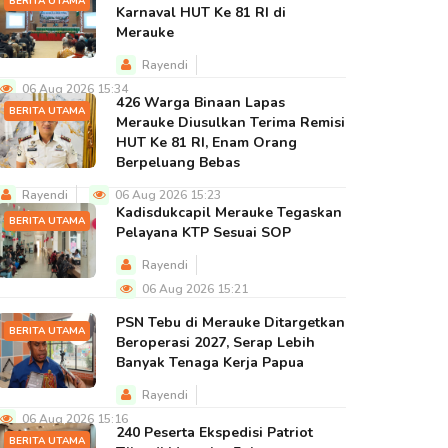
BERITA UTAMA
Karnaval HUT Ke 81 RI di
Merauke
Rayendi
06 Aug 2026 15:34
426 Warga Binaan Lapas
BERITA UTAMA
Merauke Diusulkan Terima Remisi
HUT Ke 81 RI, Enam Orang
Berpeluang Bebas
Rayendi
06 Aug 2026 15:23
Kadisdukcapil Merauke Tegaskan
BERITA UTAMA
Pelayana KTP Sesuai SOP
Rayendi
06 Aug 2026 15:21
PSN Tebu di Merauke Ditargetkan
BERITA UTAMA
Beroperasi 2027, Serap Lebih
Banyak Tenaga Kerja Papua
Rayendi
06 Aug 2026 15:16
240 Peserta Ekspedisi Patriot
BERITA UTAMA