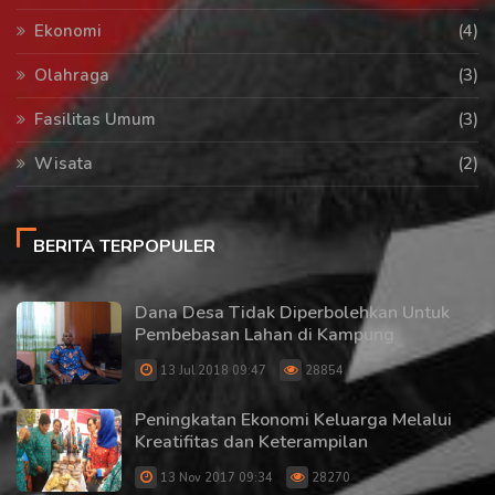
Ekonomi
(4)
Olahraga
(3)
Fasilitas Umum
(3)
Wisata
(2)
BERITA TERPOPULER
Dana Desa Tidak Diperbolehkan Untuk
Pembebasan Lahan di Kampung
13 Jul 2018 09:47
28854
Peningkatan Ekonomi Keluarga Melalui
Kreatifitas dan Keterampilan
13 Nov 2017 09:34
28270