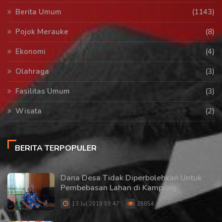
Berita Umum
(1143)
Pojok Merauke
(8)
Ekonomi
(4)
Olahraga
(3)
Fasilitas Umum
(3)
Wisata
(2)
BERITA TERPOPULER
Dana Desa Tidak Diperbolehkan Untuk
Pembebasan Lahan di Kampung
13 Jul 2018 09:47
28854