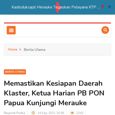
Kadisdukcapil Merauke Tegaskan Pelayana KTP Sesuai SOP
Home
Berita Utama
BERITA UTAMA
Memastikan Kesiapan Daerah
Klaster, Ketua Harian PB PON
Papua Kunjungi Merauke
Rayendi Purba
14 Sep 2021 10:06
2342