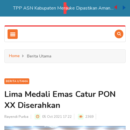
TPP ASN Kabupaten Merauke Dipastikan Aman Hingga Akhir Tahun 2026
Home
Berita Utama
BERITA UTAMA
Lima Medali Emas Catur PON
XX Diserahkan
Rayendi Purba
05 Oct 2021 17:22
2369