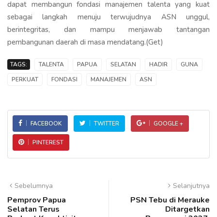
dapat membangun fondasi manajemen talenta yang kuat
sebagai langkah menuju terwujudnya ASN unggul,
berintegritas, dan mampu menjawab tantangan
pembangunan daerah di masa mendatang.(Get)
TAGS:
TALENTA
PAPUA
SELATAN
HADIR
GUNA
PERKUAT
FONDASI
MANAJEMEN
ASN
FACEBOOK
TWITTER
GOOGLE +
PINTEREST
Sebelumnya
Selanjutnya
Pemprov Papua
PSN Tebu di Merauke
Selatan Terus
Ditargetkan