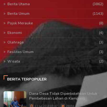
Berita Utama
(3862)
Berita Umum
(1143)
Pojok Merauke
(8)
Ekonomi
(4)
Olahraga
(3)
Fasilitas Umum
(3)
Wisata
(2)
BERITA TERPOPULER
Dana Desa Tidak Diperbolehkan Untuk
Pembebasan Lahan di Kampung
13 Jul 2018 09:47
28894