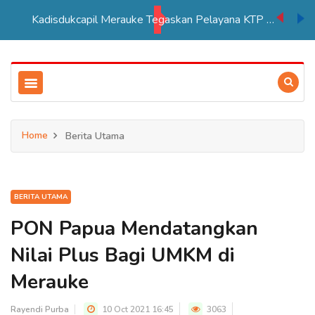
Kadisdukcapil Merauke Tegaskan Pelayana KTP Sesuai SOP
Home
Berita Utama
BERITA UTAMA
PON Papua Mendatangkan
Nilai Plus Bagi UMKM di
Merauke
Rayendi Purba
10 Oct 2021 16:45
3063