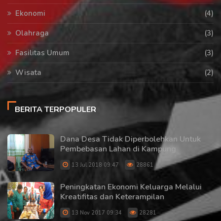
Ekonomi
(4)
Olahraga
(3)
Fasilitas Umum
(3)
Wisata
(2)
BERITA TERPOPULER
Dana Desa Tidak Diperbolehkan Untuk
Pembebasan Lahan di Kampung
13 Jul 2018 09:47
28861
Peningkatan Ekonomi Keluarga Melalui
Kreatifitas dan Keterampilan
13 Nov 2017 09:34
28281