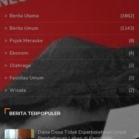
Berita Utama
(3862)
Berita Umum
(1143)
Pojok Merauke
(8)
Ekonomi
(4)
Olahraga
(3)
Fasilitas Umum
(3)
Wisata
(2)
BERITA TERPOPULER
Dana Desa Tidak Diperbolehkan Untuk
Pembebasan Lahan di Kampung