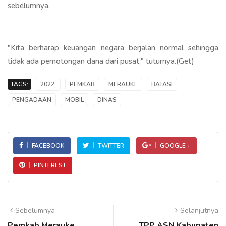
sebelumnya.
"Kita berharap keuangan negara berjalan normal sehingga
tidak ada pemotongan dana dari pusat," tuturnya.(Get)
TAGS:
2022,
PEMKAB
MERAUKE
BATASI
PENGADAAN
MOBIL
DINAS
FACEBOOK
TWITTER
GOOGLE +
PINTEREST
Sebelumnya
Selanjutnya
Pemkab Merauke
TPP ASN Kabupaten