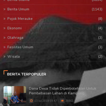
Berita Umum
(1143)
Pojok Merauke
(8)
Ekonomi
(4)
Olahraga
(3)
Fasilitas Umum
(3)
Wisata
(2)
BERITA TERPOPULER
Dana Desa Tidak Diperbolehkan Untuk
Pembebasan Lahan di Kampung
13 Jul 2018 09:47
28861