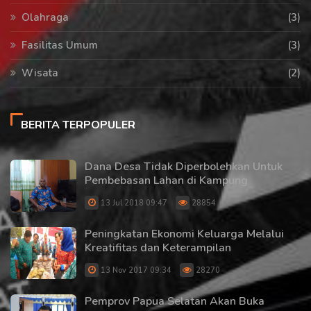
Olahraga
(3)
Fasilitas Umum
(3)
Wisata
(2)
BERITA TERPOPULER
Dana Desa Tidak Diperbolehkan Untuk
Pembebasan Lahan di Kampung
13 Jul 2018 09:47
28854
Peningkatan Ekonomi Keluarga Melalui
Kreatifitas dan Keterampilan
13 Nov 2017 09:34
28270
Pemprov Papua Selatan Akan Buka