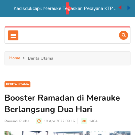
Kadisdukcapil Merauke Tegaskan Pelayana KTP Sesuai SOP
Home
Berita Utama
BERITA UTAMA
Booster Ramadan di Merauke
Berlangsung Dua Hari
Rayendi Purba
19 Apr 2022 09:16
1464