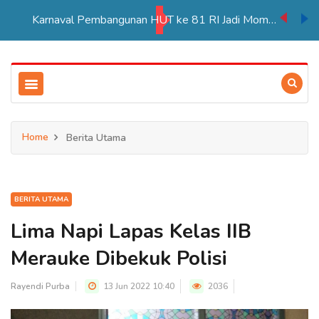
Karnaval Pembangunan HUT ke 81 RI Jadi Momentum Perkuat Persatuan di Merauke
Home
Berita Utama
BERITA UTAMA
Lima Napi Lapas Kelas IIB
Merauke Dibekuk Polisi
Rayendi Purba
13 Jun 2022 10:40
2036