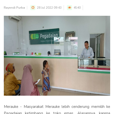
Rayendi Purba
28 Jul 2022 09:43
4540
Merauke - Masyarakat Merauke lebih cenderung memilih ke
Pegadaian ketimbang ke toko emas. Alasannya, karena